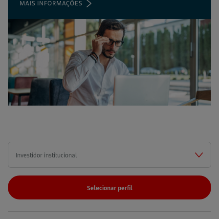
MAIS INFORMAÇÕES
(ABRE
EM
UMA
NOVA
ABA)
Selecionar perfil