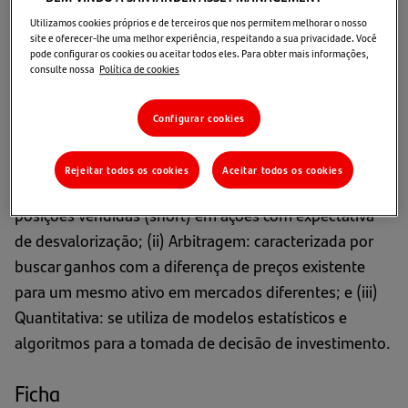
Sobre o Fundo
Utilizamos cookies próprios e de terceiros que nos permitem melhorar o nosso
site e oferecer-lhe uma melhor experiência, respeitando a sua privacidade. Você
pode configurar os cookies ou aceitar todos eles. Para obter mais informações,
O Fundo Alocação Long & Short tem por objetivo
consulte nossa
Política de cookies
acessar fundos dos principais gestores do mercado
com alocação em estratégias que oferecem resultados
Configurar cookies
descorrelacionados: Long Short: busca ganhos no
mercado acionário local, adquirindo ações com
Rejeitar todos os cookies
Aceitar todos os cookies
expectativa de valorização (long) e assumindo
posições vendidas (short) em ações com expectativa
de desvalorização; (ii) Arbitragem: caracterizada por
buscar ganhos com a diferença de preços existente
para um mesmo ativo em mercados diferentes; e (iii)
Quantitativa: se utiliza de modelos estatísticos e
algoritmos para a tomada de decisão de investimento.
Ficha