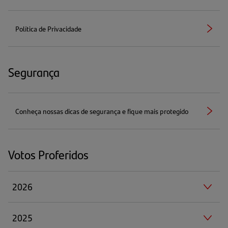
Política de Privacidade
Seta
(abre
direita
em
uma
nova
Segurança
aba)
Conheça nossas dicas de segurança e fique mais protegido
Seta
(abre
direita
em
uma
nova
Votos Proferidos
aba)
2026
2025