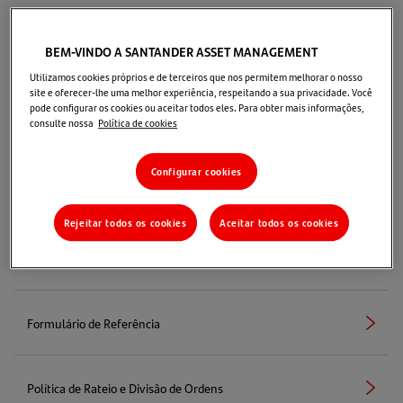
Prestadores de Serviço
BEM-VINDO A SANTANDER ASSET MANAGEMENT
Sumário de Remuneração de Prestadores de
Utilizamos cookies próprios e de terceiros que nos permitem melhorar o nosso
Serviços
site e oferecer-lhe uma melhor experiência, respeitando a sua privacidade. Você
pode configurar os cookies ou aceitar todos eles. Para obter mais informações,
consulte nossa
Política de cookies
Informações – CVM nº 21
Configurar cookies
Rejeitar todos os cookies
Aceitar todos os cookies
Código de Ética
Seta
(abre
direita
em
uma
Formulário de Referência
nova
Seta
(abre
aba)
direita
em
uma
Política de Rateio e Divisão de Ordens
nova
Seta
(abre