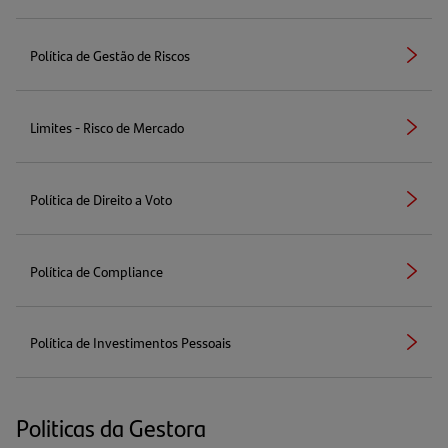
aba)
direita
em
uma
Política de Gestão de Riscos
nova
Seta
(abre
aba)
direita
em
uma
Limites - Risco de Mercado
nova
Seta
(abre
aba)
direita
em
uma
Política de Direito a Voto
nova
Seta
(abre
aba)
direita
em
uma
Política de Compliance
nova
Seta
(abre
aba)
direita
em
uma
Política de Investimentos Pessoais
nova
Seta
(abre
aba)
direita
em
uma
nova
Politicas da Gestora
aba)