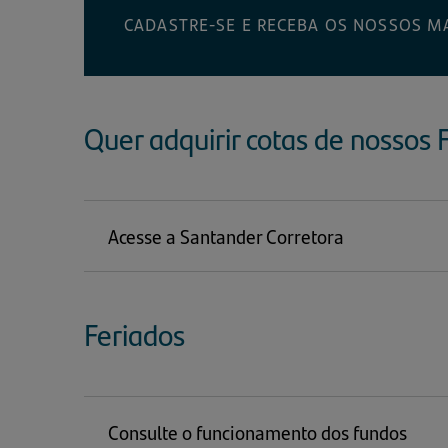
CADASTRE-SE E RECEBA OS NOSSOS MA
Quer adquirir cotas de nossos 
Acesse a Santander Corretora
Seta
(abre
direita
em
uma
Feriados
nova
aba)
Consulte o funcionamento dos fundos
Seta
(abre