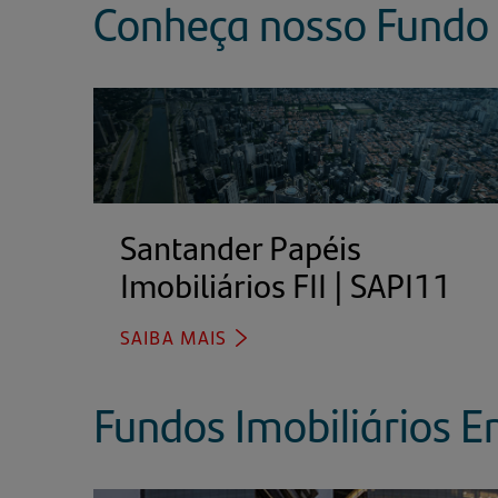
Conheça nosso Fundo 
Santander Papéis
Imobiliários FII | SAPI11
(ab
em
SAIBA MAIS
(ABRE
um
EM
no
UMA
Fundos Imobiliários E
aba
NOVA
ABA)