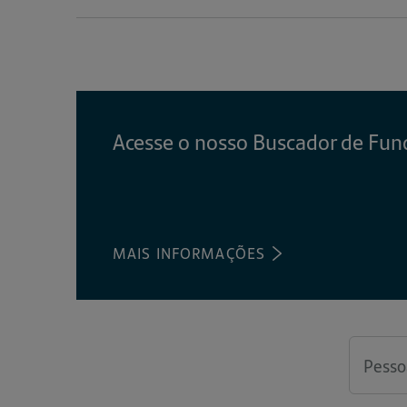
direita
em
uma
nova
aba)
Acesse o nosso Buscador de Fun
MAIS INFORMAÇÕES
(ABRE
EM
UMA
NOVA
ABA)