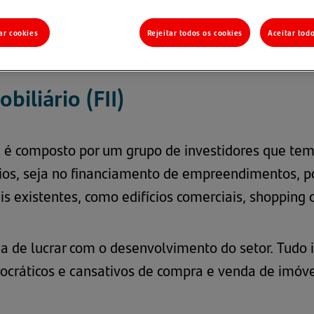
ar cookies
Rejeitar todos os cookies
Aceitar tod
obiliário
iliário (FII)
) é composto por um grupo de investidores que tem
rios, seja no financiamento de empreendimentos, po
s existentes, como edifícios comerciais, shopping c
a de lucrar com o desenvolvimento do setor. Tudo i
ocráticos e cansativos de compra e venda de imóve