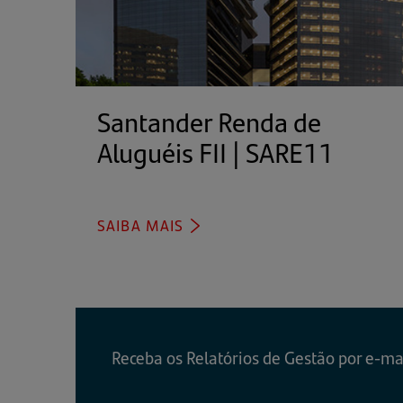
Santander Renda de
Aluguéis FII | SARE11
(abre
em
uma
nova
SAIBA MAIS
(ABRE
EM
aba)
UMA
NOVA
ABA)
Receba os Relatórios de Gestão por e-ma