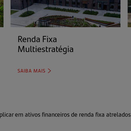
bre
Renda Fixa
m
Multiestratégia
(abre
ma
em
va
uma
SAIBA MAIS
(ABRE
a)
nova
EM
aba)
UMA
NOVA
ABA)
plicar em ativos financeiros de renda fixa atrelado