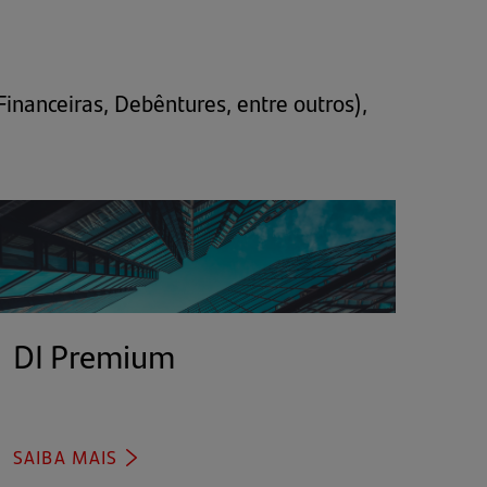
Financeiras, Debêntures, entre outros),
DI Premium
(abre
em
uma
nova
SAIBA MAIS
(ABRE
aba)
EM