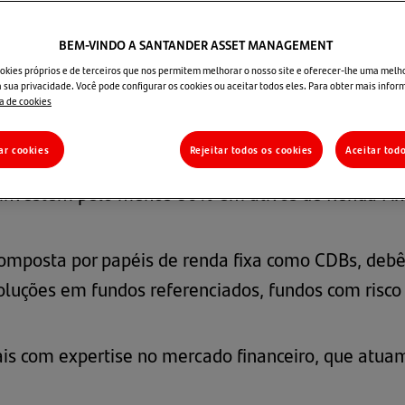
BEM-VINDO A SANTANDER ASSET MANAGEMENT
nda Fixa
okies próprios e de terceiros que nos permitem melhorar o nosso site e oferecer-lhe uma melh
 sua privacidade. Você pode configurar os cookies ou aceitar todos eles. Para obter mais infor
ca de cookies
ar cookies
Rejeitar todos os cookies
Aceitar tod
e investem pelo menos 80% em ativos de Renda Fi
omposta por papéis de renda fixa como CDBs, debênt
oluções em fundos referenciados, fundos com risco
nais com expertise no mercado financeiro, que at