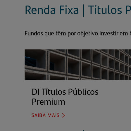
nova
UMA
Renda Fixa | Títulos 
aba)
NOVA
ABA)
Fundos que têm por objetivo investir em
DI Títulos Públicos
Premium
(abre
em
SAIBA MAIS
(ABRE
uma
EM
nova
UMA