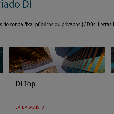
ciado DI
s de renda fixa, públicos ou privados (CDBs, Letras 
DI Top
(abre
em
uma
nova
SAIBA MAIS
(ABRE
EM
aba)