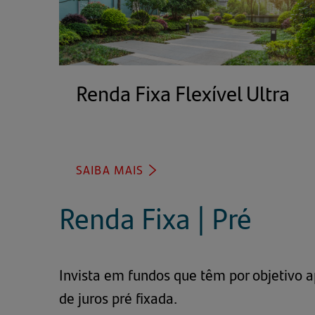
Renda Fixa Flexível Ultra
(a
e
u
no
SAIBA MAIS
(ABRE
ab
EM
UMA
Renda Fixa | Pré
NOVA
ABA)
Invista em fundos que têm por objetivo a
de juros pré fixada.