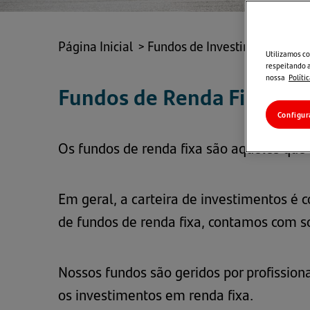
Página Inicial
>
Fundos de Investimento
>
Re
Utilizamos co
respeitando a
nossa
Políti
Fundos de Renda Fixa
Configur
Os fundos de renda fixa são aqueles qu
Em geral, a carteira de investimentos é c
de fundos de renda fixa, contamos com s
Nossos fundos são geridos por profissio
os investimentos em renda fixa.