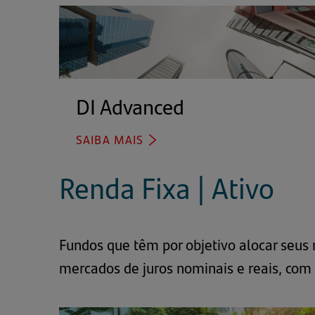
UMA
NOVA
ABA)
DI Advanced
(abre
em
SAIBA MAIS
(ABRE
uma
EM
nova
UMA
Renda Fixa | Ativo
aba)
NOVA
ABA)
Fundos que têm por objetivo alocar seus r
mercados de juros nominais e reais, com 