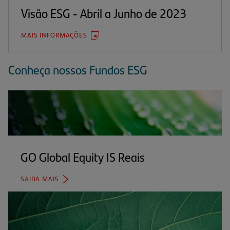
ABA)
Visão ESG - Abril a Junho de 2023
MAIS INFORMAÇÕES
(ABRE
EM
UMA
NOVA
Conheça nossos Fundos ESG
ABA)
GO Global Equity IS Reais
(abre
em
SAIBA MAIS
(ABRE
uma
EM
UMA
nova
NOVA
ABA)
aba)