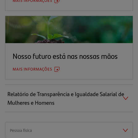
MAIS INFORMAÇÕES
(ABRE
EM
UMA
NOVA
ABA)
Nosso futuro está nas nossas mãos
MAIS INFORMAÇÕES
(ABRE
EM
UMA
NOVA
ABA)
Relatório de Transparência e Igualdade Salarial de
Mulheres e Homens