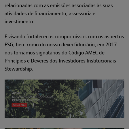
relacionadas com as emissões associadas às suas
atividades de financiamento, assessoria e
investimento.
E visando fortalecer os compromissos com os aspectos
ESG, bem como do nosso dever fiduciário, em 2017
nos tornamos signatários do Código AMEC de
Princípios e Deveres dos Investidores Institucionais –
Stewardship.
(a
e
u
n
ab