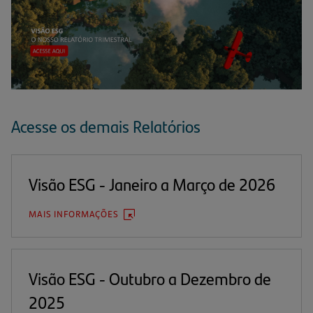
(a
e
u
n
ab
Acesse os demais Relatórios
Visão ESG - Janeiro a Março de 2026
MAIS INFORMAÇÕES
(ABRE
EM
UMA
NOVA
ABA)
Visão ESG - Outubro a Dezembro de
2025