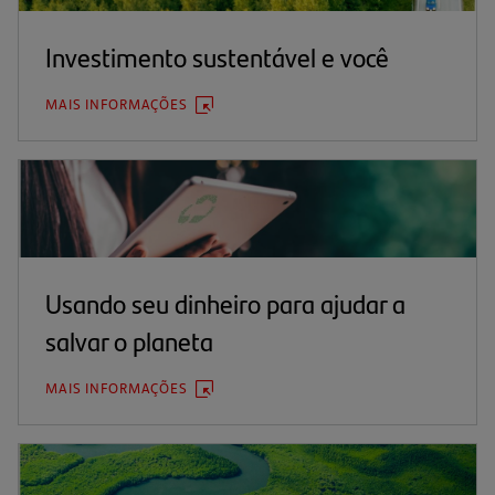
Investimento sustentável e você
MAIS INFORMAÇÕES
(ABRE
EM
UMA
NOVA
ABA)
Usando seu dinheiro para ajudar a
salvar o planeta
MAIS INFORMAÇÕES
(ABRE
EM
UMA
NOVA
ABA)