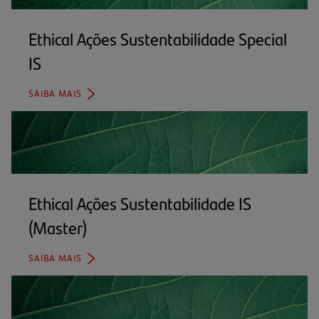
Ethical Ações Sustentabilidade Special
IS
(abre
em
SAIBA MAIS
(ABRE
uma
EM
UMA
nova
NOVA
ABA)
aba)
Ethical Ações Sustentabilidade IS
(Master)
(abre
em
SAIBA MAIS
(ABRE
uma
EM
UMA
nova
NOVA
ABA)