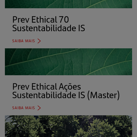
aba)
Prev Ethical 70
Sustentabilidade IS
(abre
em
uma
SAIBA MAIS
(ABRE
nova
EM
aba)
UMA
NOVA
ABA)
Prev Ethical Ações
Sustentabilidade IS (Master)
(abr
em
um
SAIBA MAIS
(ABRE
nov
EM
aba
UMA
NOVA
ABA)