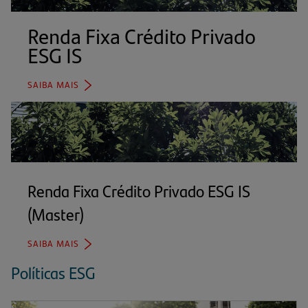
Renda Fixa Crédito Privado
ESG IS
(abre
em
uma
SAIBA MAIS
(ABRE
nova
EM
aba)
UMA
NOVA
ABA)
Renda Fixa Crédito Privado ESG IS
(Master)
(abre
em
SAIBA MAIS
(ABRE
uma
EM
Políticas ESG
UMA
nova
NOVA
ABA)
aba)