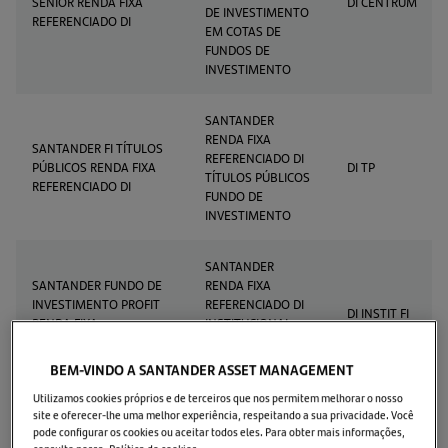
SÊNIOR RENDA FIXA
DI CENTRUM
DE INVESTIMENTO
REFERENCIADO DI
EM COTAS DE
FUNDOS DE
INVESTIMENTO
SANTANDER
RENDA FIXA
SANTANDER FI TÍTULOS
REFERENCIADO DI
PÚBLICOS RENDA FIXA
DI TP
TÍTULOS PÚBLICOS
REFERENCIADO DI
FUNDO DE
INVESTIMENTO
SANTANDER
SANTANDER FUNDO DE
RENDA FIXA
INVESTIMENTO PROFIT
REFERENCIADO DI
DI INSTIT FI
RENDA FIXA
INSTITUCIONAL
REFERENCIADO DI
FUNDO DE
INVESTIMENTO
BEM-VINDO A SANTANDER ASSET MANAGEMENT
Utilizamos cookies próprios e de terceiros que nos permitem melhorar o nosso
SANTANDER
site e oferecer-lhe uma melhor experiência, respeitando a sua privacidade. Você
RENDA FIXA
pode configurar os cookies ou aceitar todos eles. Para obter mais informações,