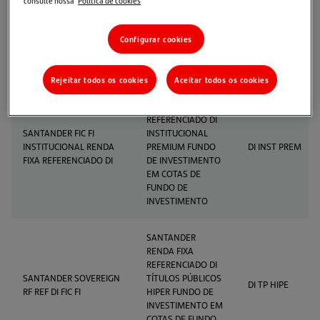
REFERENCIADO DI
consulte nossa
Política de cookies
SANTANDER FIC FI
MEGA FUNDO DE
DI MEGA
SELECT RENDA FIXA
INVESTIMENTO EM
Configurar cookies
COTAS DE FUNDO
DE INVESTIMENTO
Rejeitar todos os cookies
Aceitar todos os cookies
SANTANDER
RENDA FIXA
REFERENCIADO DI
SANTANDER FIC FI
INSTITUCIONAL
INSTITUCIONAL RENDA
PREMIUM FUNDO
DI INST PREM
FIXA REFERENCIADO DI
DE INVESTIMENTO
EM COTAS DE
FUNDO DE
INVESTIMENTO
SANTANDER
RENDA FIXA
REFERENCIADO DI
SANTANDER SOVEREIGN
TÍTULOS PÚBLICOS
DI TP HIPE
RF REF DI FIC FI
HIPER FUNDO DE
INVESTIMENTO EM
COTAS DE FUNDO