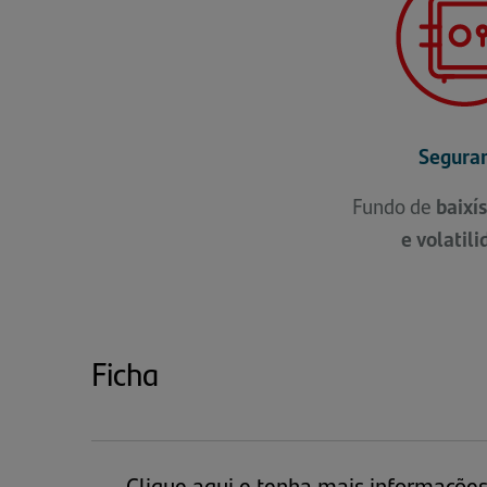
Segura
Fundo de
baixí
e
volatili
Ficha
Clique aqui e tenha mais informaçõe