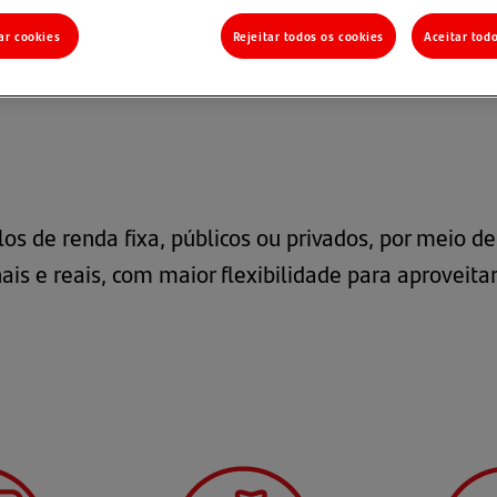
ar cookies
Rejeitar todos os cookies
Aceitar tod
nda Fixa
>
Renda Fixa Flexível Ultra
los de renda fixa, públicos ou privados, por meio 
is e reais, com maior flexibilidade para aproveita