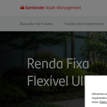
Navegação
principal
Buscador de Fundos
Fundos de Investimento
Renda Fixa
Flexível Ultra
Utilizamos co
respeitando a
nossa
Políti