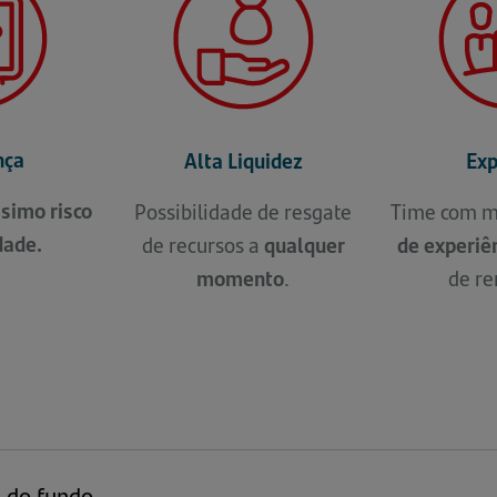
nça
Alta Liquidez
Exp
ssimo risco
Possibilidade de resgate
Time com m
dade.
de recursos a
qualquer
de experiê
momento
.
de re
s do fundo