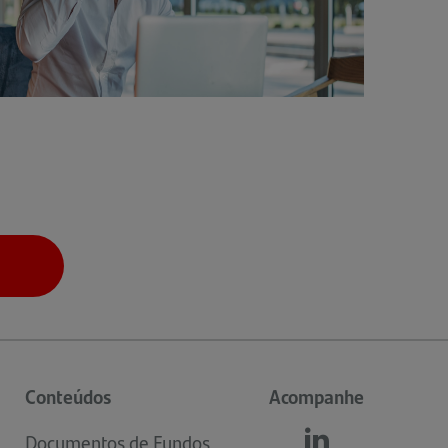
Conteúdos
Acompanhe
Documentos de Fundos
Siga-
(abre