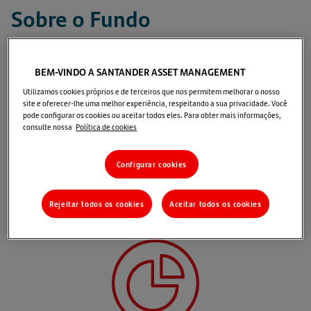
Sobre o Fundo
O
Crédito Privado Dinâmico VIP
é um fundo de renda
BEM-VINDO A SANTANDER ASSET MANAGEMENT
fixa crédito privado que tem por objetivo investir
em
Utilizamos cookies próprios e de terceiros que nos permitem melhorar o nosso
torno de 85% do seu patrimônio
em ativos como, por
site e oferecer-lhe uma melhor experiência, respeitando a sua privacidade. Você
pode configurar os cookies ou aceitar todos eles. Para obter mais informações,
exemplo, Debêntures, Letras Financeiras, FIDCs e
consulte nossa
Política de cookies
CDBs e busca rentabilidade acima do CDI no longo
prazo.
Configurar cookies
Motivos para investir
Rejeitar todos os cookies
Aceitar todos os cookies