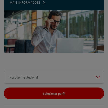
MAIS INFORMAÇÕES
(ABRE
EM
UMA
NOVA
ABA)
Selecionar perfil