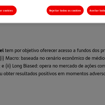
ar cookies
Rejeitar todos os cookies
Aceitar tod
xível
el
tem por objetivo oferecer acesso a fundos dos p
: (i) Macro: baseada no cenário econômico de médi
s; e (ii) Long Biased: opera no mercado de ações 
ou obter resultados positivos em momentos advers