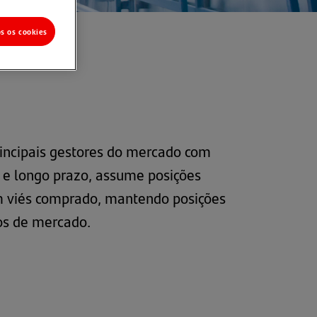
os os cookies
rincipais gestores do mercado com
o e longo prazo, assume posições
com viés comprado, mantendo posições
os de mercado.