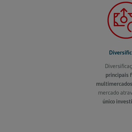
Diversifi
Diversifica
principais
multimercado
mercado atra
único inves