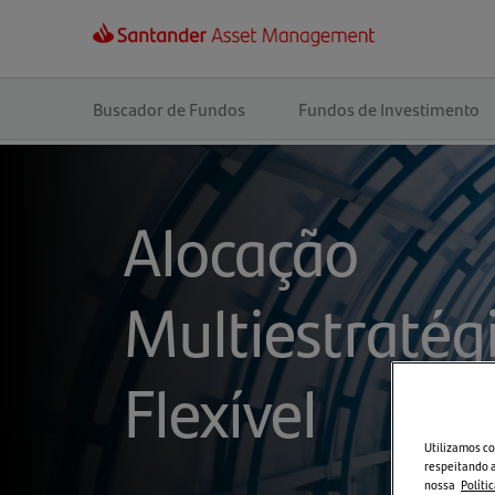
Navegação
principal
Buscador de Fundos
Fundos de Investimento
Alocação
Multiestratég
Flexível
Utilizamos co
respeitando a
nossa
Políti