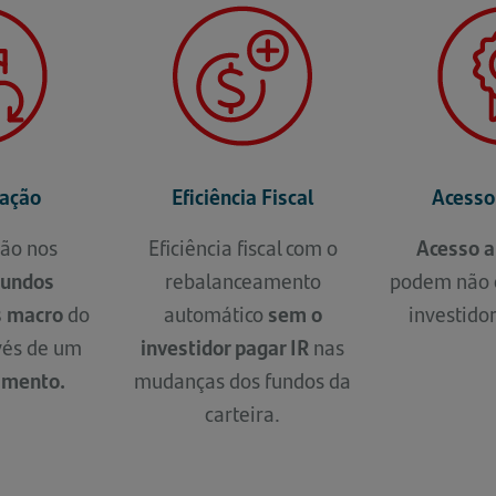
cação
Eficiência Fiscal
Acesso
ção nos
Eficiência fiscal com o
Acesso a
 fundos
rebalanceamento
podem não e
s macro
do
automático
sem o
investido
vés de um
investidor pagar IR
nas
timento.
mudanças dos fundos da
carteira.