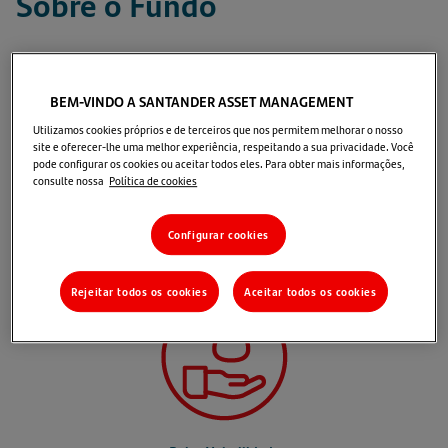
Sobre o Fundo
O fundo
Bancos RF Crédito Privado
pertence à classe
de
renda fixa
e tem por objetivo investir,
BEM-VINDO A SANTANDER ASSET MANAGEMENT
majoritariamente, em ativos de crédito privado de
Utilizamos cookies próprios e de terceiros que nos permitem melhorar o nosso
site e oferecer-lhe uma melhor experiência, respeitando a sua privacidade. Você
instituições financeiras
(LFs e CDBs), tendo sua outra
pode configurar os cookies ou aceitar todos eles. Para obter mais informações,
parcela do PL composta por
títulos públicos federais.
consulte nossa
Política de cookies
Motivos para investir
Configurar cookies
Rejeitar todos os cookies
Aceitar todos os cookies