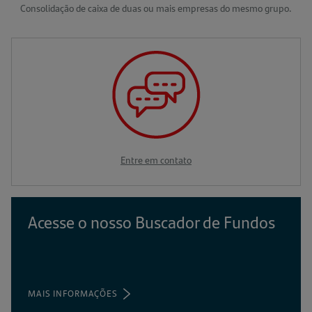
Consolidação de caixa de duas ou mais empresas do mesmo grupo.
Entre em contato
(abre
em
uma
nova
Acesse o nosso Buscador de Fundos
aba)
MAIS INFORMAÇÕES
(ABRE
EM