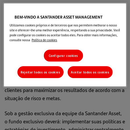
Fundos Exclusivos
BEM-VINDO A SANTANDER ASSET MANAGEMENT
Para clientes que precisam personalizar seu mandato
Utilizamos cookies próprios e de terceiros que nos permitem melhorar o nosso
site e oferecer-lhe uma melhor experiência, respeitando a sua privacidade. Você
de investimento na gestão profissional, recomenda-se
pode configurar os cookies ou aceitar todos eles. Para obter mais informações,
consulte nossa
Política de cookies
que sua estrutura e gestão de fundos próprios tenham
políticas claras de investimento, gestão de riscos e
Configurar cookies
otimização tributária.
Rejeitar todos os cookies
Aceitar todos os cookies
Usaremos recursos exclusivos para desenvolver
estratégias de investimento em conjunto com os
clientes para maximizar os resultados de acordo com a
situação de risco e metas.
Sob a gestão exclusiva da equipe da Santander Asset,
o fundo exclusivo deverá: implementar suas políticas e
estratégias de investimento, administrar centralmente