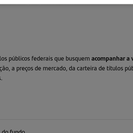
ulos públicos federais que busquem
acompanhar a v
ução, a preços de mercado, da carteira de títulos 
.
s do fundo