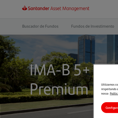
Navegação
principal
Buscador de Fundos
Fundos de Investimento
IMA-B 5+
Premium
Utilizamos co
respeitando a
nossa
Políti
Configur