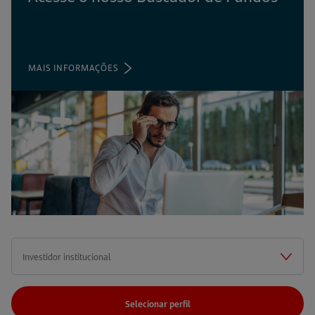
MAIS INFORMAÇÕES
(ABRE
EM
UMA
NOVA
ABA)
Selecionar perfil