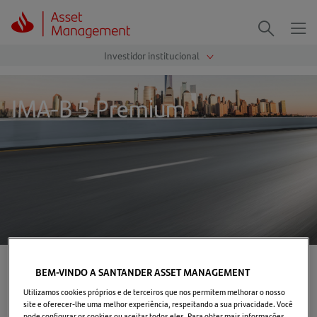
Me
Procurar
IMA-B 5 Premium
Página Inicial
>
IMA-B 5 Premium
BEM-VINDO A SANTANDER ASSET MANAGEMENT
Utilizamos cookies próprios e de terceiros que nos permitem melhorar o nosso
Sobre o Fundo
site e oferecer-lhe uma melhor experiência, respeitando a sua privacidade. Você
pode configurar os cookies ou aceitar todos eles. Para obter mais informações,