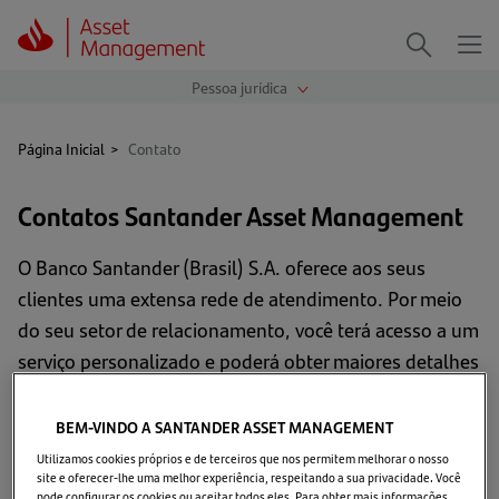
Me
Procurar
Página Inicial
>
Contato
Contatos Santander Asset Management
O Banco Santander (Brasil) S.A. oferece aos seus
clientes uma extensa rede de atendimento. Por meio
do seu setor de relacionamento, você terá acesso a um
serviço personalizado e poderá obter maiores detalhes
sobre os nossos Fundos de Investimento.
BEM-VINDO A SANTANDER ASSET MANAGEMENT
Chat Santander
(abre
Utilizamos cookies próprios e de terceiros que nos permitem melhorar o nosso
em
site e oferecer-lhe uma melhor experiência, respeitando a sua privacidade. Você
pode configurar os cookies ou aceitar todos eles. Para obter mais informações,