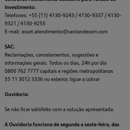
uma
Investimento:
nova
Telefones: +55 (11) 4130-9243 / 4130-9337 / 4130-
aba)
9321 / 4130-9255
E-mail: asset.atendimento@santanderam.com
SAC:
Reclamações, cancelamentos, sugestões e
informações gerais. Todos os dias, 24h por dia
0800 762 7777 capitais e regiões metropolitanas
55 11 3012 3336 no exterior, ligue a cobrar
Ouvidoria:
Se não ficar satisfeito com a solução apresentada.
A Ouvidoria funciona de segunda a sexta-feira, das