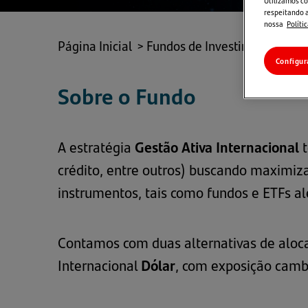
Utilizamos co
respeitando a
nossa
Políti
Página Inicial
>
Fundos de Investimento
>
In
Configur
Sobre o Fundo
A estratégia
Gestão Ativa Internacional
t
crédito, entre outros) buscando maximizar 
instrumentos, tais como fundos e ETFs 
Contamos com duas alternativas de aloca
Internacional
Dólar
, com exposição camb