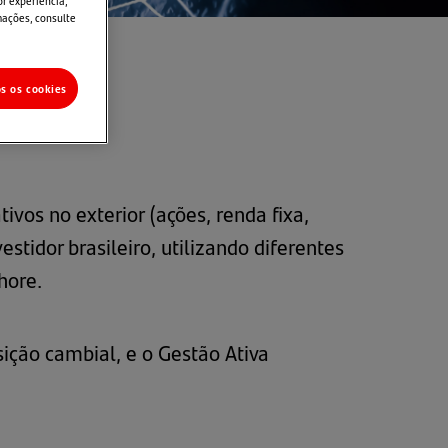
or experiência,
mações, consulte
os os cookies
ivos no exterior (ações, renda fixa,
stidor brasileiro, utilizando diferentes
hore.
ição cambial, e o Gestão Ativa