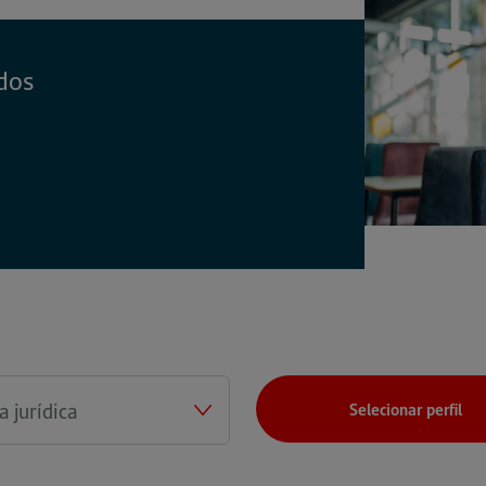
ABA)
dos
Selecionar perfil