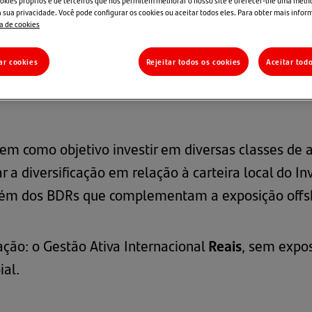
okies próprios e de terceiros que nos permitem melhorar o nosso site e oferecer-lhe uma melh
 sua privacidade. Você pode configurar os cookies ou aceitar todos eles. Para obter mais infor
ca de cookies
vestimento no Exterior
>
Gestão Ativa Internacional
ar cookies
Rejeitar todos os cookies
Aceitar tod
em como objetivo investir em diversas classes de at
a diversificação em relação à carteira local do Inve
além dos BDRs que complementam a exposição offs
ção: o Gestão Ativa Internacional
Reais
, sem expos
ial.