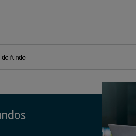
s do fundo
undos