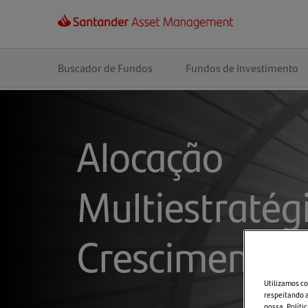
Navegação
principal
Buscador de Fundos
Fundos de Investimento
Alocação
Multiestratég
Crescimento
Utilizamos co
respeitando a
nossa
Políti