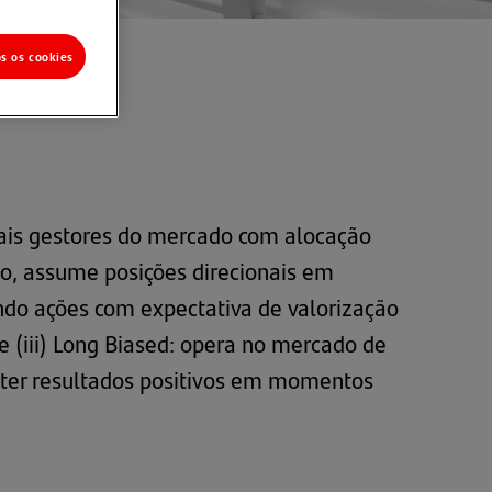
os os cookies
pais gestores do mercado com alocação
zo, assume posições direcionais em
rindo ações com expectativa de valorização
e (iii) Long Biased: opera no mercado de
bter resultados positivos em momentos