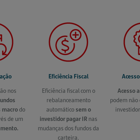
cação
Eficiência Fiscal
Acesso
ção nos
Eficiência fiscal com o
Acesso a
 fundos
rebalanceamento
podem não e
s macro
do
automático
sem o
investido
vés de um
investidor pagar IR
nas
timento.
mudanças dos fundos da
carteira.