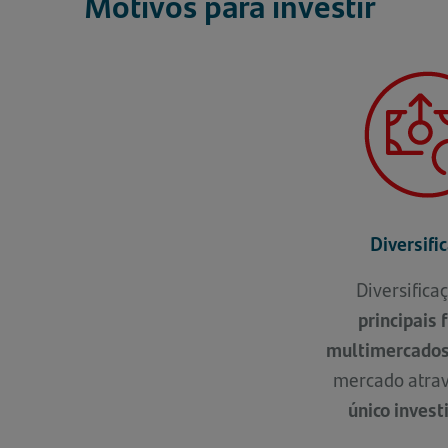
Motivos para investir
Diversifi
Diversifica
principais
multimercado
mercado atra
único inves