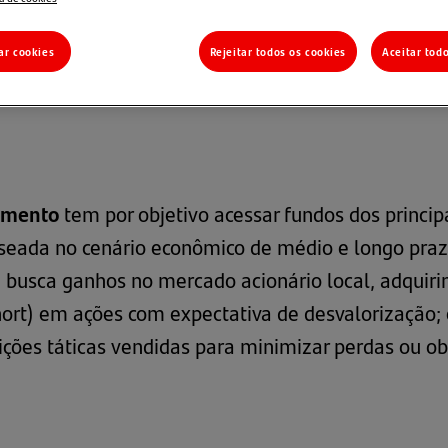
ar cookies
Rejeitar todos os cookies
Aceitar tod
ltimercados
>
Alocação Multiestratégia Crescimento
cimento
tem por objetivo acessar fundos dos princi
baseada no cenário econômico de médio e longo pra
rt: busca ganhos no mercado acionário local, adqui
ort) em ações com expectativa de desvalorização; 
ções táticas vendidas para minimizar perdas ou o