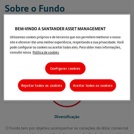
Sobre o Fundo
O fundo
Cambial VIP
tem por objetivo acompanhar as
BEM-VINDO A SANTANDER ASSET MANAGEMENT
variações do dólar comercial norte-americano.
Utilizamos cookies próprios e de terceiros que nos permitem melhorar o nosso
site e oferecer-lhe uma melhor experiência, respeitando a sua privacidade. Você
pode configurar os cookies ou aceitar todos eles. Para obter mais informações,
Motivos para investir
consulte nossa
Política de cookies
Configurar cookies
Rejeitar todos os cookies
Aceitar todos os cookies
Diversificação
O fundo tem por objetivo acompanhar as variações do dólar comercial