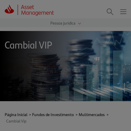
Me
Procurar
Cambial VIP
Página Inicial
>
Fundos de Investimento
>
Multimercados
>
Cambial Vip