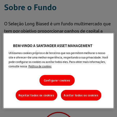
Sobre o Fundo
O Seleção Long Biased é um fundo multimercado que
tem por objetivo proporcionar ganhos de capital a
longo prazo, alocando, primordialmente, por meio de
fundos de investimento, no mercado de renda
BEM-VINDO A SANTANDER ASSET MANAGEMENT
variável, com viés comprado, buscando ganhar com a
Utilizamos cookies próprios e de terceiros que nos permitem melhorar o nosso
site e oferecer-lhe uma melhor experiência, respeitando a sua privacidade. Você
alta dos preços das ações, podendo também ter
pode configurar os cookies ou aceitar todos eles. Para obter mais informações,
posições táticas vendidas e alocações em outros tipos
consulte nossa
Política de cookies
de ativos, para minimizar perdas ou obter resultados
Configurar cookies
positivos em momentos adversos de mercado.
Motivos para investir
Rejeitar todos os cookies
Aceitar todos os cookies