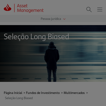
Me
Procurar
Seleção Long Biased
Página Inicial
>
Fundos de Investimento
>
Multimercados
>
Seleção Long Biased