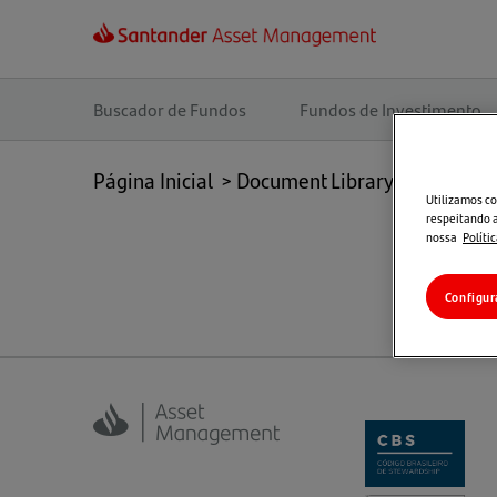
Navegação
principal
Buscador de Fundos
Fundos de Investimento
Página Inicial
>
Document Library
>
Docume
Utilizamos co
respeitando a
nossa
Políti
Configur