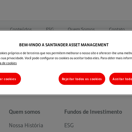
Conteúdos
ESG
Quem Somos
Contato
BEM-VINDO A SANTANDER ASSET MANAGEMENT
nts
okies próprios e de terceiros que nos permitem melhorar o nosso site e oferecer-lhe uma melh
 sua privacidade. Você pode configurar os cookies ou aceitar todos eles. Para obter mais infor
ca de cookies
Selecionar perfil
ar cookies
Rejeitar todos os cookies
Aceitar tod
Quem somos
Fundos de Investimento
Nossa História
ESG