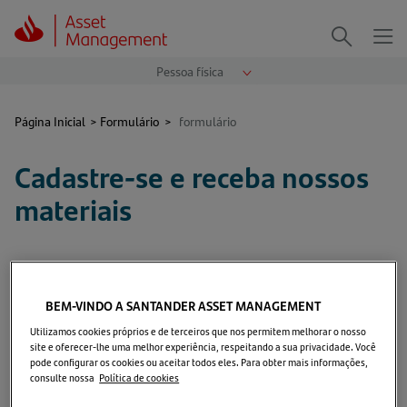
Me
Procurar
Página Inicial
>
Formulário
>
formulário
Cadastre-se e receba nossos
materiais
Para receber nossos materiais
por e-mail, preencha os campos
BEM-VINDO A SANTANDER ASSET MANAGEMENT
a seguir:
Utilizamos cookies próprios e de terceiros que nos permitem melhorar o nosso
site e oferecer-lhe uma melhor experiência, respeitando a sua privacidade. Você
pode configurar os cookies ou aceitar todos eles. Para obter mais informações,
consulte nossa
Política de cookies
Informações Pessoais