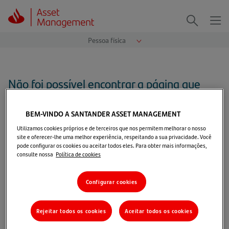
Me
Procurar
Não foi possível encontrar a página que
você solicitou
BEM-VINDO A SANTANDER ASSET MANAGEMENT
Vá para a nossa
página inicial
Utilizamos cookies próprios e de terceiros que nos permitem melhorar o nosso
site e oferecer-lhe uma melhor experiência, respeitando a sua privacidade. Você
pode configurar os cookies ou aceitar todos eles. Para obter mais informações,
consulte nossa
Política de cookies
Configurar cookies
Rejeitar todos os cookies
Aceitar todos os cookies