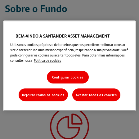
Sobre o Fundo
O fundo
Alocação Ações Valor
tem por objetivo
oferecer acesso a fundos dos principais gestores do
BEM-VINDO A SANTANDER ASSET MANAGEMENT
mercado que invistam em ativos de renda variável com
Utilizamos cookies próprios e de terceiros que nos permitem melhorar o nosso
site e oferecer-lhe uma melhor experiência, respeitando a sua privacidade. Você
alto potencial de valorização, isto é, cujo valor da
pode configurar os cookies ou aceitar todos eles. Para obter mais informações,
consulte nossa
Política de cookies
ações negociadas esteja abaixo do preço justo
estimado.
Configurar cookies
Motivos para investir
Rejeitar todos os cookies
Aceitar todos os cookies