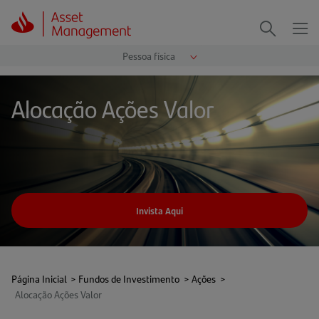
Me
Procurar
Alocação Ações Valor
Invista Aqui
Página Inicial
>
Fundos de Investimento
>
Ações
>
Alocação Ações Valor