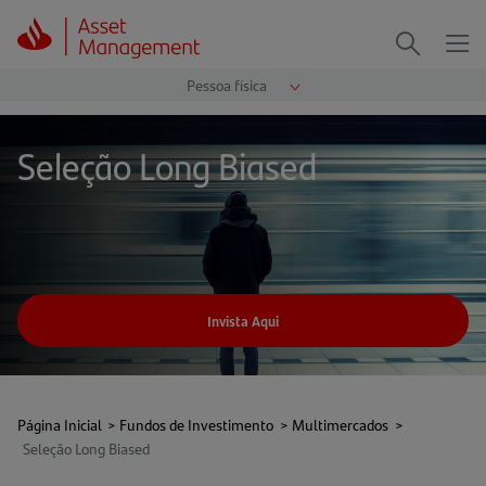
Me
Procurar
Seleção Long Biased
Invista Aqui
Página Inicial
>
Fundos de Investimento
>
Multimercados
>
Seleção Long Biased