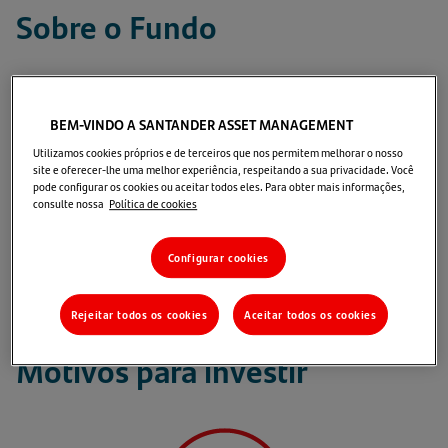
Sobre o Fundo
O Seleção Long Biased é um fundo multimercado que
tem por objetivo proporcionar ganhos de capital a
BEM-VINDO A SANTANDER ASSET MANAGEMENT
longo prazo, alocando, primordialmente, por meio de
Utilizamos cookies próprios e de terceiros que nos permitem melhorar o nosso
fundos de investimento, no mercado de renda
site e oferecer-lhe uma melhor experiência, respeitando a sua privacidade. Você
pode configurar os cookies ou aceitar todos eles. Para obter mais informações,
variável, com viés comprado, buscando ganhar com a
consulte nossa
Política de cookies
alta dos preços das ações, podendo também ter
posições táticas vendidas e alocações em outros tipos
Configurar cookies
de ativos, para minimizar perdas ou obter resultados
positivos em momentos adversos de mercado.
Rejeitar todos os cookies
Aceitar todos os cookies
Motivos para investir