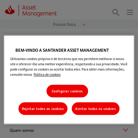
Me
Procurar
Página Inicial
>
Fundos de Investimento
>
Previdência
>
Acesso Ace Capital Prev 2 Multimercado
BEM-VINDO A SANTANDER ASSET MANAGEMENT
Utilizamos cookies próprios e de terceiros que nos permitem melhorar o nosso
site e oferecer-lhe uma melhor experiência, respeitando a sua privacidade. Você
pode configurar os cookies ou aceitar todos eles. Para obter mais informações,
consulte nossa
Política de cookies
Selecionar perfil
Configurar cookies
Rejeitar todos os cookies
Aceitar todos os cookies
Quem somos