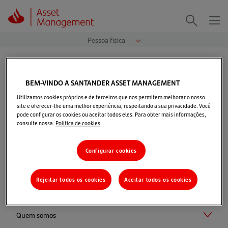
Me
Procurar
Página Inicial
>
Fundos de Investimento
>
Previdência
>
Acesso Kinea XTR Prev 2
BEM-VINDO A SANTANDER ASSET MANAGEMENT
Utilizamos cookies próprios e de terceiros que nos permitem melhorar o nosso
site e oferecer-lhe uma melhor experiência, respeitando a sua privacidade. Você
pode configurar os cookies ou aceitar todos eles. Para obter mais informações,
consulte nossa
Política de cookies
Selecionar perfil
Configurar cookies
Rejeitar todos os cookies
Aceitar todos os cookies
Quem somos