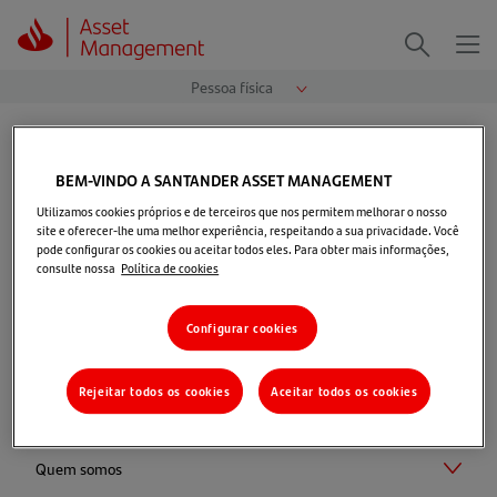
Me
Procurar
Página Inicial
>
Fundos de Investimento
>
Previdência
>
Acesso Vinland Macro Prev 2
BEM-VINDO A SANTANDER ASSET MANAGEMENT
Utilizamos cookies próprios e de terceiros que nos permitem melhorar o nosso
site e oferecer-lhe uma melhor experiência, respeitando a sua privacidade. Você
pode configurar os cookies ou aceitar todos eles. Para obter mais informações,
consulte nossa
Política de cookies
Selecionar perfil
Configurar cookies
Rejeitar todos os cookies
Aceitar todos os cookies
Quem somos