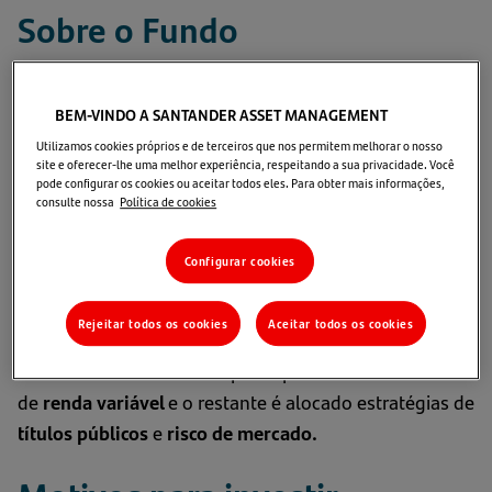
Sobre o Fundo
O
Prev Dividendos 70
é um fundo previdenciário de
BEM-VINDO A SANTANDER ASSET MANAGEMENT
gestão ativa
que busca, através de análise
Utilizamos cookies próprios e de terceiros que nos permitem melhorar o nosso
fundamentalista, investir nas melhores ideias
site e oferecer-lhe uma melhor experiência, respeitando a sua privacidade. Você
pode configurar os cookies ou aceitar todos eles. Para obter mais informações,
estruturais de investimento em
renda variável
no
consulte nossa
Política de cookies
longo prazo, aplicando seus recursos,
majoritariamente, em
empresas brasileiras
que
Configurar cookies
possuem fortes
vantagens competitivas
e alto
potencial de pagamento
de
dividendos
.
Rejeitar todos os cookies
Aceitar todos os cookies
A carteira do fundo é composta por até
70%
em ativos
de
renda variável
e o restante é alocado estratégias de
títulos públicos
e
risco de mercado
.